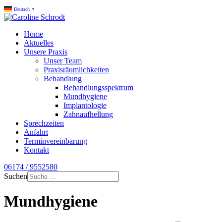
Deutsch
▼
Home
Aktuelles
Unsere Praxis
Unser Team
Praxisräumlichkeiten
Behandlung
Behandlungsspektrum
Mundhygiene
Implantologie
Zahnaufhellung
Sprechzeiten
Anfahrt
Terminvereinbarung
Kontakt
06174 / 9552580
Suchen
Mundhygiene