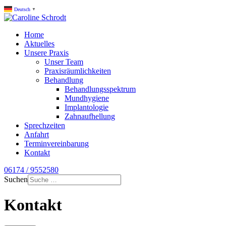
Deutsch
▼
Home
Aktuelles
Unsere Praxis
Unser Team
Praxisräumlichkeiten
Behandlung
Behandlungsspektrum
Mundhygiene
Implantologie
Zahnaufhellung
Sprechzeiten
Anfahrt
Terminvereinbarung
Kontakt
06174 / 9552580
Suchen
Kontakt