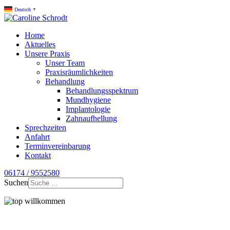
Deutsch
▼
Home
Aktuelles
Unsere Praxis
Unser Team
Praxisräumlichkeiten
Behandlung
Behandlungsspektrum
Mundhygiene
Implantologie
Zahnaufhellung
Sprechzeiten
Anfahrt
Terminvereinbarung
Kontakt
06174 / 9552580
Suchen