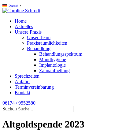
Deutsch
▼
Home
Aktuelles
Unsere Praxis
Unser Team
Praxisräumlichkeiten
Behandlung
Behandlungsspektrum
Mundhygiene
Implantologie
Zahnaufhellung
Sprechzeiten
Anfahrt
Terminvereinbarung
Kontakt
06174 / 9552580
Suchen
Altgoldspende 2023