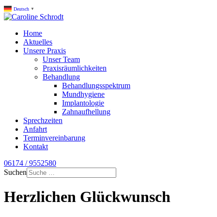
Deutsch
▼
Home
Aktuelles
Unsere Praxis
Unser Team
Praxisräumlichkeiten
Behandlung
Behandlungsspektrum
Mundhygiene
Implantologie
Zahnaufhellung
Sprechzeiten
Anfahrt
Terminvereinbarung
Kontakt
06174 / 9552580
Suchen
Herzlichen Glückwunsch