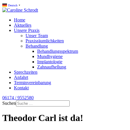
Deutsch
▼
Home
Aktuelles
Unsere Praxis
Unser Team
Praxisräumlichkeiten
Behandlung
Behandlungsspektrum
Mundhygiene
Implantologie
Zahnaufhellung
Sprechzeiten
Anfahrt
Terminvereinbarung
Kontakt
06174 / 9552580
Suchen
Theodor Carl ist da!