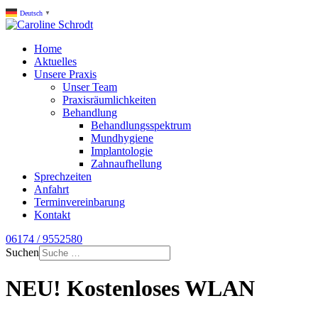
Deutsch
▼
Home
Aktuelles
Unsere Praxis
Unser Team
Praxisräumlichkeiten
Behandlung
Behandlungsspektrum
Mundhygiene
Implantologie
Zahnaufhellung
Sprechzeiten
Anfahrt
Terminvereinbarung
Kontakt
06174 / 9552580
Suchen
NEU! Kostenloses WLAN