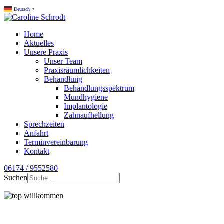
Deutsch
▼
Home
Aktuelles
Unsere Praxis
Unser Team
Praxisräumlichkeiten
Behandlung
Behandlungsspektrum
Mundhygiene
Implantologie
Zahnaufhellung
Sprechzeiten
Anfahrt
Terminvereinbarung
Kontakt
06174 / 9552580
Suchen